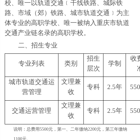
校、唯一以轨道交通﹝干线铁路、城际铁
路、市域（郊）铁路、城市轨道交通﹞为主
体专业的高职学校、唯一被纳入重庆市轨道
交通产业链名录的高职学校。
二、
招生专业
招生
收
专业列表
类别
学制
层次
文理兼
城市轨道交通运
专科
2.5
年
55
营管理
收
文理兼
交通运营管理
专科
2.5
年
55
收
说明：总费用5500元，第一、二年缴纳2200元，第三年缴纳
1100元。