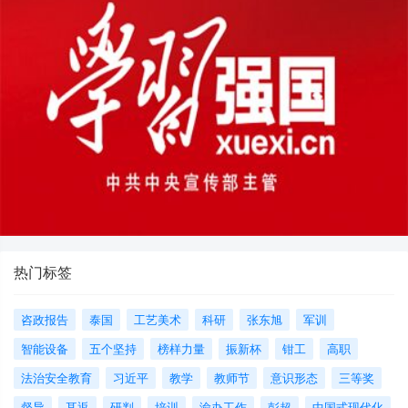
热门标签
咨政报告
泰国
工艺美术
科研
张东旭
军训
智能设备
五个坚持
榜样力量
振新杯
钳工
高职
法治安全教育
习近平
教学
教师节
意识形态
三等奖
督导
耳返
研判
培训
渝办工作
彭超
中国式现代化